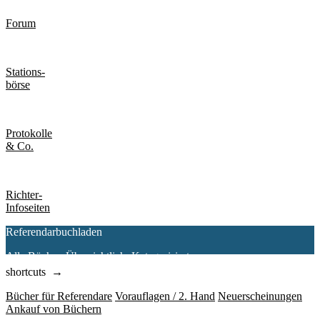
Forum
Stations-
börse
Protokolle
& Co.
Richter-
Infoseiten
Referendarbuchladen
Alle Bücher. Übersichtlich. Kategorisiert.
shortcuts →
Bücher für Referendare
Vorauflagen / 2. Hand
Neuerscheinungen
Ankauf von Büchern