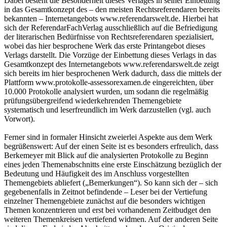
Dabei besteht die Besonderheit dieses Verlages in seiner Einbettung
in das Gesamtkonzept des – den meisten Rechtsreferendaren bereits
bekannten – Internetangebots www.referendarswelt.de. Hierbei hat
sich der ReferendarFachVerlag ausschließlich auf die Befriedigung
der literarischen Bedürfnisse von Rechtsreferendaren spezialisiert,
wobei das hier besprochene Werk das erste Printangebot dieses
Verlags darstellt. Die Vorzüge der Einbettung dieses Verlags in das
Gesamtkonzept des Internetangebots www.referendarswelt.de zeigt
sich bereits im hier besprochenen Werk dadurch, dass die mittels der
Plattform www.protokolle-assessorexamen.de eingereichten, über
10.000 Protokolle analysiert wurden, um sodann die regelmäßig
prüfungsübergreifend wiederkehrenden Themengebiete
systematisch und leserfreundlich im Werk darzustellen (vgl. auch
Vorwort).
Ferner sind in formaler Hinsicht zweierlei Aspekte aus dem Werk
begrüßenswert: Auf der einen Seite ist es besonders erfreulich, dass
Berkemeyer mit Blick auf die analysierten Protokolle zu Beginn
eines jeden Themenabschnitts eine erste Einschätzung bezüglich der
Bedeutung und Häufigkeit des im Anschluss vorgestellten
Themengebiets abliefert („Bemerkungen“). So kann sich der – sich
gegebenenfalls in Zeitnot befindende – Leser bei der Vertiefung
einzelner Themengebiete zunächst auf die besonders wichtigen
Themen konzentrieren und erst bei vorhandenem Zeitbudget den
weiteren Themenkreisen vertiefend widmen. Auf der anderen Seite