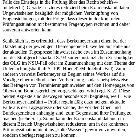
Falle des Einstiegs in die Prüfung über das Rechtsbehelfs-/-
mittelrecht). Gerade Letzteres reduziert beim Examenskandidaten
Ungewissheiten bezüglich der möglichen Verknüpfung von
Fragenstellungen, mit der Folge, dass dieser in der konkreten
Prüfungssituation mit bestimmten Fragentypen rechnen und daher
souverän antworten kann.
Schließlich ist es erfreulich, dass Berkemeyer zum einen bei der
Darstellung der jeweiligen Themengebiete bisweilen auf Fälle aus
der aktuellen Tagespresse hinweist (siehe etwa im Zusammenhang
mit der Strafgerichtsbarkeit S. 93 zur erstinstanzlichen Zuständigkeit
des OLG im NSU-Fall oder im Zusammenhang mit dem Thema der
Untersuchungshafthaft S. 109: Hoeneß-/Middlehoff-Fall). Zum
anderen verweist Berkemeyer zu Beginn seines Werkes auf die
Vorzüge einer methodischen Vorbereitung, sodass beispielsweise
das Befragen von Terminierungshinweisen auf den Homepages von
Ober- und Bundesgerichten vorgeschlagen wird (vgl. S. 2). Diese
beiden Aspekte sind deswegen besonders zu begrüßen, weil – wie
Berkemeyer ausführt – Prüfer regelmäßig dazu neigen, aktuelle
Fälle aus der Tagespresse oder solche, die vor den Ober- und
Bundesgerichten anhängig sind, zum Gegenstand ihrer Prüfung zu
machen (siehe S. 1). Somit kann der Examenskandidat auch in
diesem Bereich Ungewissheiten reduzieren, um in der konkreten
Prüfungssituation nicht ins „kalte Wasser“ geworfen zu werden,
sondern überlegt reagieren zu können.