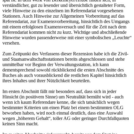
verständlicher, gut zu lesender und übersichtlich gestalteter Form,
viele Hinweise zu den einzelnen im Referendariat vorgesehenen
Stationen. Auch Hinweise zur Allgemeinen Vorbereitung auf das
Referendariat, zur Examensvorbereitung, hinsichtlich des Umgangs
mit einem erfolglosen Examensversuch und für die Zeit nach dem
Referendariat kommen nicht zu kurz. Wichtige und abschließende
Hinweise wurden passenderweise mit einer symbolischen „Leuchte“
versehen.
Zum Zeitpunkt des Verfassens dieser Rezension habe ich die Zivil-
und Staatsanwaltschaftsstationen bereits abgeschlossen und stehe
unmittelbar vor Beginn der Verwaltungsstation, ich kann
dementsprechend sowohl rückblickend die ersten Abschnitte des
Buches als auch vorausblickend die restlichen Kapitel hinsichtlich
ihres Inhaltes und ihrer Nützlichkeit beurteilen.
Im ersten Abschnitt fällt mir besonders auf, dass sich in jeder
Hinsicht (in positivem Sinne) um Neutralität bemüht wird - auch
wenn ich kaum Referendare kenne, die sich tatsächlich wegen
bestimmter Kriterien um einen Platz bei einem bestimmten OLG
beworben haben, wird noch einmal deutlich, dass eine Auswahl
wegen „höherem Gehalt“, toller AG oder geringer Durchfallquoten
keinen Sinn macht.