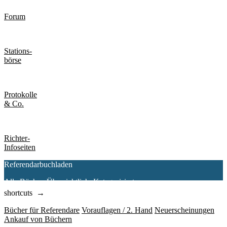
Forum
Stations-
börse
Protokolle
& Co.
Richter-
Infoseiten
Referendarbuchladen
Alle Bücher. Übersichtlich. Kategorisiert.
shortcuts →
Bücher für Referendare
Vorauflagen / 2. Hand
Neuerscheinungen
Ankauf von Büchern