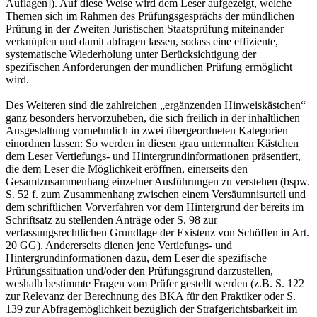
Auflagen]). Auf diese Weise wird dem Leser aufgezeigt, welche
Themen sich im Rahmen des Prüfungsgesprächs der mündlichen
Prüfung in der Zweiten Juristischen Staatsprüfung miteinander
verknüpfen und damit abfragen lassen, sodass eine effiziente,
systematische Wiederholung unter Berücksichtigung der
spezifischen Anforderungen der mündlichen Prüfung ermöglicht
wird.
Des Weiteren sind die zahlreichen „ergänzenden Hinweiskästchen“
ganz besonders hervorzuheben, die sich freilich in der inhaltlichen
Ausgestaltung vornehmlich in zwei übergeordneten Kategorien
einordnen lassen: So werden in diesen grau untermalten Kästchen
dem Leser Vertiefungs- und Hintergrundinformationen präsentiert,
die dem Leser die Möglichkeit eröffnen, einerseits den
Gesamtzusammenhang einzelner Ausführungen zu verstehen (bspw.
S. 52 f. zum Zusammenhang zwischen einem Versäumnisurteil und
dem schriftlichen Vorverfahren vor dem Hintergrund der bereits im
Schriftsatz zu stellenden Anträge oder S. 98 zur
verfassungsrechtlichen Grundlage der Existenz von Schöffen in Art.
20 GG). Andererseits dienen jene Vertiefungs- und
Hintergrundinformationen dazu, dem Leser die spezifische
Prüfungssituation und/oder den Prüfungsgrund darzustellen,
weshalb bestimmte Fragen vom Prüfer gestellt werden (z.B. S. 122
zur Relevanz der Berechnung des BKA für den Praktiker oder S.
139 zur Abfragemöglichkeit bezüglich der Strafgerichtsbarkeit im