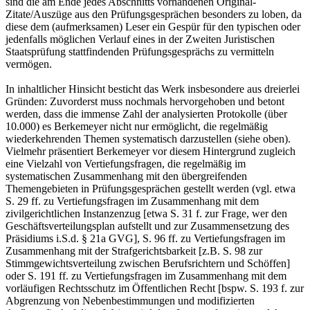
sind die am Ende jedes Abschnitts vorhandenen Original-
Zitate/Auszüge aus den Prüfungsgesprächen besonders zu loben, da
diese dem (aufmerksamen) Leser ein Gespür für den typischen oder
jedenfalls möglichen Verlauf eines in der Zweiten Juristischen
Staatsprüfung stattfindenden Prüfungsgesprächs zu vermitteln
vermögen.
In inhaltlicher Hinsicht besticht das Werk insbesondere aus dreierlei
Gründen: Zuvorderst muss nochmals hervorgehoben und betont
werden, dass die immense Zahl der analysierten Protokolle (über
10.000) es Berkemeyer nicht nur ermöglicht, die regelmäßig
wiederkehrenden Themen systematisch darzustellen (siehe oben).
Vielmehr präsentiert Berkemeyer vor diesem Hintergrund zugleich
eine Vielzahl von Vertiefungsfragen, die regelmäßig im
systematischen Zusammenhang mit den übergreifenden
Themengebieten in Prüfungsgesprächen gestellt werden (vgl. etwa
S. 29 ff. zu Vertiefungsfragen im Zusammenhang mit dem
zivilgerichtlichen Instanzenzug [etwa S. 31 f. zur Frage, wer den
Geschäftsverteilungsplan aufstellt und zur Zusammensetzung des
Präsidiums i.S.d. § 21a GVG], S. 96 ff. zu Vertiefungsfragen im
Zusammenhang mit der Strafgerichtsbarkeit [z.B. S. 98 zur
Stimmgewichtsverteilung zwischen Berufsrichtern und Schöffen]
oder S. 191 ff. zu Vertiefungsfragen im Zusammenhang mit dem
vorläufigen Rechtsschutz im Öffentlichen Recht [bspw. S. 193 f. zur
Abgrenzung von Nebenbestimmungen und modifizierten