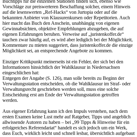
Buchtipps für die einzelnen Stationen finden sich, ebenso wie
Vorschläge zur preiswerteren Beschaffung solcher, einem Hinweis
auf die lesenswerten „Ref-Hacks“ von Jurtopia oder auf die
bekannten Anbieter von Klausurenkursen oder Repetitorien. Auch
hier macht das Buch den Anschein, unabhängig von eigenen
Gewinnabsichten, objektive Empfehlungen abzugeben, die auf
eigenen Erfahrungen beruhen. Verweise auf „juristenkoffer.de“
tauchen zwar häufig auf, es wird aber lediglich bei der Möglichkeit,
Kommentare zu mieten suggeriert, dass juristenkoffer.de die einzige
Möglichkeit sei, an entsprechende Angebote zu kommen.
Einziger Kritikpunkt meinerseits ist ein Fehler, der sich bei den
Informationen hinsichtlich der Wahlklausur in Niedersachsen
eingeschlichen hat:
Entgegen der Angabe (S. 126), man solle bereits zu Beginn der
Verwaltungsstation entscheiden, ob die Wahlklausur im Straf- oder
Verwaltungsrecht geschrieben werden soll, muss eine solche
Entscheidung erst am Ende der Verwaltungsstation getroffen
werden.
Aus eigener Erfahrung kann ich den Impuls verstehen, nach dem
ersten Examen keine Lust mehr auf Ratgeber, Tipps und angeblich
allwissende Autoren zu haben – bei „99 Tipps & Hinweise für ein
erfolgreiches Referendariat“ handelt es sich jedoch um ein Werk,
dass Euch, wirklich leicht und schnell lesbar, übersichtlich aufgebaut