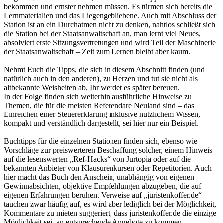
bekommen und ernster nehmen müssen. Es türmen sich bereits die
Lernmaterialien und das Liegengebliebene. Auch mit Abschluss der
Station ist an ein Durchatmen nicht zu denken, nahtlos schließt sich
die Station bei der Staatsanwaltschaft an, man lernt viel Neues,
absolviert erste Sitzungsvertretungen und wird Teil der Maschinerie
der Staatsanwaltschaft – Zeit zum Lernen bleibt aber kaum.
Nehmt Euch die Tipps, die sich in diesem Abschnitt finden (und
natürlich auch in den anderen), zu Herzen und tut sie nicht als
altbekannte Weisheiten ab, Ihr werdet es später bereuen.
In der Folge finden sich weiterhin ausführliche Hinweise zu
Themen, die für die meisten Referendare Neuland sind – das
Einreichen einer Steuererklärung inklusive nützlichem Wissen,
kompakt und verständlich dargestellt, sei hier nur ein Beispiel.
Buchtipps für die einzelnen Stationen finden sich, ebenso wie
Vorschläge zur preiswerteren Beschaffung solcher, einem Hinweis
auf die lesenswerten „Ref-Hacks“ von Jurtopia oder auf die
bekannten Anbieter von Klausurenkursen oder Repetitorien. Auch
hier macht das Buch den Anschein, unabhängig von eigenen
Gewinnabsichten, objektive Empfehlungen abzugeben, die auf
eigenen Erfahrungen beruhen. Verweise auf „juristenkoffer.de“
tauchen zwar häufig auf, es wird aber lediglich bei der Möglichkeit,
Kommentare zu mieten suggeriert, dass juristenkoffer.de die einzige
Möglichkeit sei, an entsprechende Angebote zu kommen.