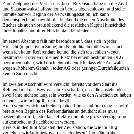
Zum Zeitpunkt des Verfassens dieser Rezension habe ich die Zivil-
und Staatsanwaltschaftsstationen bereits abgeschlossen und stehe
unmittelbar vor Beginn der Verwaltungsstation, ich kann
dementsprechend sowohl rückblickend die ersten Abschnitte des
Buches als auch vorausblickend die restlichen Kapitel hinsichtlich
ihres Inhaltes und ihrer Nützlichkeit beurteilen.
Im ersten Abschnitt fällt mir besonders auf, dass sich in jeder
Hinsicht (in positivem Sinne) um Neutralität bemüht wird - auch
wenn ich kaum Referendare kenne, die sich tatsächlich wegen
bestimmter Kriterien um einen Platz bei einem bestimmten OLG
beworben haben, wird noch einmal deutlich, dass eine Auswahl
wegen „höherem Gehalt“, toller AG oder geringer Durchfallquoten
keinen Sinn macht.
Im zweiten Abschnitt wird versucht, bereits vor dem Start ins
Referendariat das Bewusstsein zu schaffen, dass die anstehenden
zwei Jahre nicht so lang sein werden, wie es den Anschein zu haben
scheint – wie richtig Ihr damit liegt!
Auch wenn es sich nach einer platten Phrase anhören mag, es wird
bereits von Beginn des Referendariats an deutlich: alles muss
bestenfalls sofort, jedenfalls effektiv und ohne große Verzögerung
aufgearbeitet und nachbereitet werden.
Bereits in den fünf Monaten der Zivilstation, die wie im Flug
vergehen, wird mir bewusst, dass ich diesen Tipp hätte früher