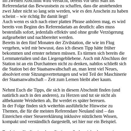
Im zweiten Abschnitt wird versucht, bereits vor dem Start ins
Referendariat das Bewusstsein zu schaffen, dass die anstehenden
zwei Jahre nicht so lang sein werden, wie es den Anschein zu haben
scheint – wie richtig Ihr damit liegt!
Auch wenn es sich nach einer platten Phrase anhören mag, es wird
bereits von Beginn des Referendariats an deutlich: alles muss
bestenfalls sofort, jedenfalls effektiv und ohne große Verzögerung
aufgearbeitet und nachbereitet werden.
Bereits in den fünf Monaten der Zivilstation, die wie im Flug
vergehen, wird mir bewusst, dass ich diesen Tipp hätte früher
bekommen und ernster nehmen müssen. Es türmen sich bereits die
Lernmaterialien und das Liegengebliebene. Auch mit Abschluss der
Station ist an ein Durchatmen nicht zu denken, nahtlos schließt sich
die Station bei der Staatsanwaltschaft an, man lernt viel Neues,
absolviert erste Sitzungsvertretungen und wird Teil der Maschinerie
der Staatsanwaltschaft – Zeit zum Lernen bleibt aber kaum.
Nehmt Euch die Tipps, die sich in diesem Abschnitt finden (und
natürlich auch in den anderen), zu Herzen und tut sie nicht als
altbekannte Weisheiten ab, Ihr werdet es später bereuen.
In der Folge finden sich weiterhin ausführliche Hinweise zu
Themen, die für die meisten Referendare Neuland sind – das
Einreichen einer Steuererklärung inklusive nützlichem Wissen,
kompakt und verständlich dargestellt, sei hier nur ein Beispiel.