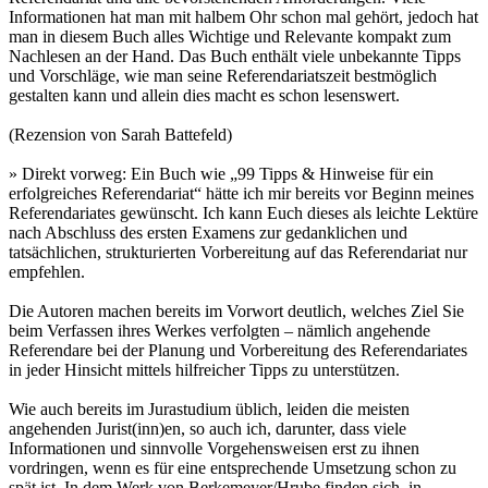
Informationen hat man mit halbem Ohr schon mal gehört, jedoch hat
man in diesem Buch alles Wichtige und Relevante kompakt zum
Nachlesen an der Hand. Das Buch enthält viele unbekannte Tipps
und Vorschläge, wie man seine Referendariatszeit bestmöglich
gestalten kann und allein dies macht es schon lesenswert.
(Rezension von Sarah Battefeld)
» Direkt vorweg: Ein Buch wie „99 Tipps & Hinweise für ein
erfolgreiches Referendariat“ hätte ich mir bereits vor Beginn meines
Referendariates gewünscht. Ich kann Euch dieses als leichte Lektüre
nach Abschluss des ersten Examens zur gedanklichen und
tatsächlichen, strukturierten Vorbereitung auf das Referendariat nur
empfehlen.
Die Autoren machen bereits im Vorwort deutlich, welches Ziel Sie
beim Verfassen ihres Werkes verfolgten – nämlich angehende
Referendare bei der Planung und Vorbereitung des Referendariates
in jeder Hinsicht mittels hilfreicher Tipps zu unterstützen.
Wie auch bereits im Jurastudium üblich, leiden die meisten
angehenden Jurist(inn)en, so auch ich, darunter, dass viele
Informationen und sinnvolle Vorgehensweisen erst zu ihnen
vordringen, wenn es für eine entsprechende Umsetzung schon zu
spät ist. In dem Werk von Berkemeyer/Hrube finden sich, in