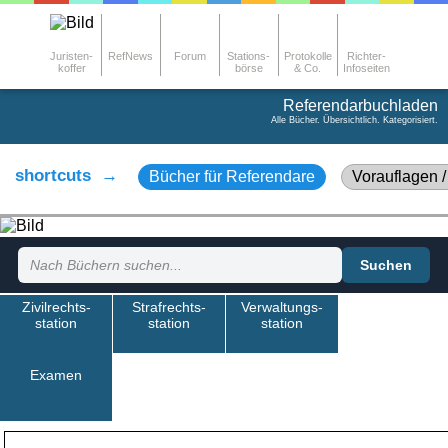
Juristen-
RefNews
Forum
Stations-
Protokolle
Richter-
koffer
börse
& Co.
Infoseiten
Referendarbuchladen
Alle Bücher. Übersichtlich. Kategorisiert.
shortcuts →
Bücher für Referendare
Vorauflagen /
Suchen
Zivilrechts-
Strafrechts-
Verwaltungs-
station
station
station
Examen