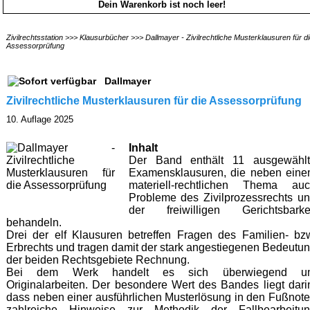
Dein Warenkorb ist noch leer!
Zivilrechtsstation
>>>
Klausurbücher
>>>
Dallmayer - Zivilrechtliche Musterklausuren für d
Assessorprüfung
Dallmayer
Zivilrechtliche Musterklausuren für die Assessorprüfung
10. Auflage 2025
Inhalt
Der Band enthält 11 ausgewähl
Examensklausuren, die neben ein
materiell-rechtlichen Thema au
Probleme des Zivilprozessrechts u
der freiwilligen Gerichtsbarke
behandeln.
Drei der elf Klausuren betreffen Fragen des Familien- bz
Erbrechts und tragen damit der stark angestiegenen Bedeutu
der beiden Rechtsgebiete Rechnung.
Bei dem Werk handelt es sich überwiegend u
Originalarbeiten. Der besondere Wert des Bandes liegt dari
dass neben einer ausführlichen Musterlösung in den Fußnot
zahlreiche Hinweise zur Methodik der Fallbearbeitu