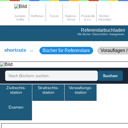
Juristen-
RefNews
Forum
Stations-
Protokolle
Richter-
koffer
börse
& Co.
Infoseiten
Referendarbuchladen
Alle Bücher. Übersichtlich. Kategorisiert.
shortcuts →
Bücher für Referendare
Vorauflagen /
Suchen
Zivilrechts-
Strafrechts-
Verwaltungs-
station
station
station
Examen